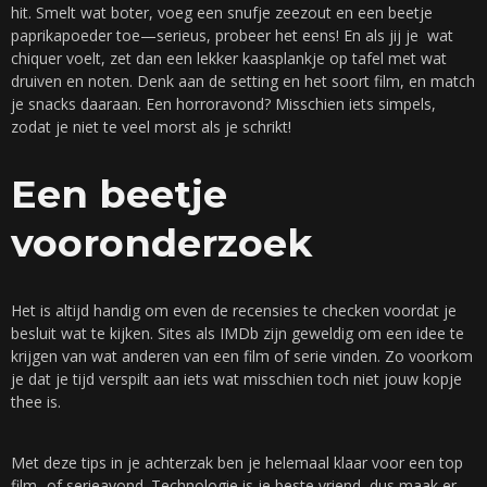
hit. Smelt wat boter, voeg een snufje zeezout en een beetje
paprikapoeder toe—serieus, probeer het eens! En als jij je wat
chiquer voelt, zet dan een lekker kaasplankje op tafel met wat
druiven en noten. Denk aan de setting en het soort film, en match
je snacks daaraan. Een horroravond? Misschien iets simpels,
zodat je niet te veel morst als je schrikt!
Een beetje
vooronderzoek
Het is altijd handig om even de recensies te checken voordat je
besluit wat te kijken. Sites als IMDb zijn geweldig om een idee te
krijgen van wat anderen van een film of serie vinden. Zo voorkom
je dat je tijd verspilt aan iets wat misschien toch niet jouw kopje
thee is.
Met deze tips in je achterzak ben je helemaal klaar voor een top
film- of serieavond. Technologie is je beste vriend, dus maak er