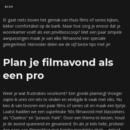
BLOG
Er gaat niets boven het gemak van thuis films of series kijken,
lekker comfortabel op de bank. Maar hoe zorg je ervoor dat je
woonkamer voelt als een privébioscoop? Met een paar simpele
aanpassingen maak je van elke filmavond een speciale
gelegenheid. Hieronder delen we de vijf beste tips met je!
Plan je filmavond als
een pro
Weet je wat frustraties voorkomt? Een goede planning! Vroeger
zapte ik uren om iets te vinden en eindigde ik vaak met niks. Nu
kies ik van tevoren een paar films of series uit en maak een lijstje.
Laatst hadden we een superleuke ’90s filmavond met klassiekers
als “Clueless” en “Jurassic Park”. Door een thema te kiezen, houd
je de avond spannend en gevarieerd. En als je kids hebt, probeer
dan eens een filmmiddag met familievriendelijke titels—geloof