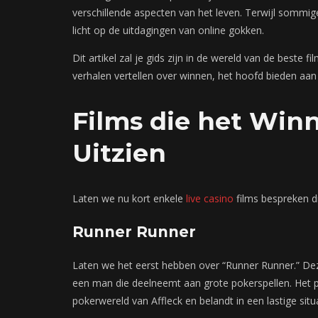
verschillende aspecten van het leven. Terwijl sommi
licht op de uitdagingen van online gokken.
Dit artikel zal je gids zijn in de wereld van de beste 
verhalen vertellen over winnen, het hoofd bieden a
Films die het Wi
Uitzien
Laten we nu kort enkele
live casino
films bespreken di
Runner Runner
Laten we het eerst hebben over “Runner Runner.” Deze
een man die deelneemt aan grote pokerspellen. Het pe
pokerwereld van Affleck en belandt in een lastige situ