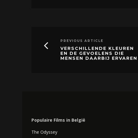
PREVIOUS ARTICLE
VERSCHILLENDE KLEUREN
EN DE GEVOELENS DIE
MENSEN DAARBIJ ERVAREN
Populaire Films in België
The Odyssey