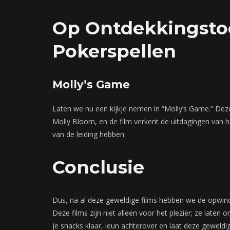
Op Ontdekkingsto
Pokerspellen
Molly’s Game
Laten we nu een kijkje nemen in “Molly’s Game.” Deze
Molly Bloom, en de film verkent de uitdagingen van h
van de leiding hebben.
Conclusie
Dus, na al deze geweldige films hebben we de opwind
Deze films zijn niet alleen voor het plezier; ze late
je snacks klaar, leun achterover en laat deze geweld