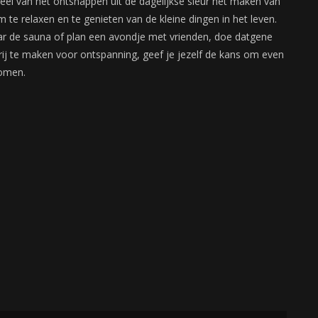
deel van het ontsnappen uit de dagelijkse sleur het maken van
 te relaxen en te genieten van de kleine dingen in het leven.
ar de sauna of plan een avondje met vrienden, doe datgene
rij te maken voor ontspanning, geef je jezelf de kans om even
komen.