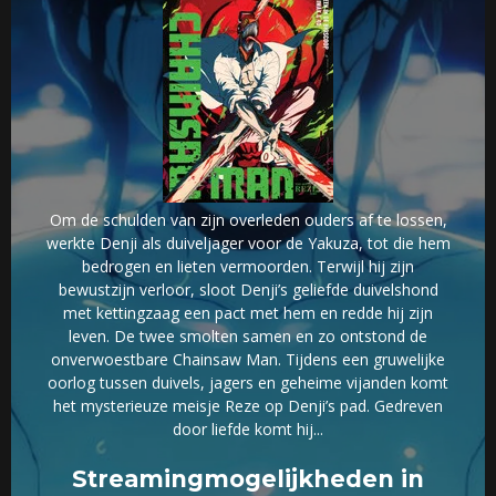
Om de schulden van zijn overleden ouders af te lossen,
werkte Denji als duiveljager voor de Yakuza, tot die hem
bedrogen en lieten vermoorden. Terwijl hij zijn
bewustzijn verloor, sloot Denji’s geliefde duivelshond
met kettingzaag een pact met hem en redde hij zijn
leven. De twee smolten samen en zo ontstond de
onverwoestbare Chainsaw Man. Tijdens een gruwelijke
oorlog tussen duivels, jagers en geheime vijanden komt
het mysterieuze meisje Reze op Denji’s pad. Gedreven
door liefde komt hij...
Streamingmogelijkheden in