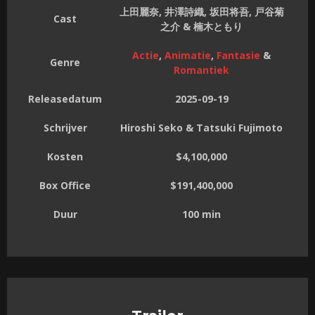
上田麗奈, 井澤詩織, 坂田将吾, 戸谷菊
Cast
之介 & 楠木ともり
Actie
,
Animatie
,
Fantasie
&
Genre
Romantiek
Releasedatum
2025-09-19
Schrijver
Hiroshi Seko & Tatsuki Fujimoto
Kosten
$4,100,000
Box Office
$191,400,000
Duur
100 min