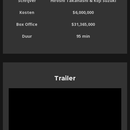
Schrijver
Hiroshi Takahashi & Kôji Suzuki
Kosten
$6,000,000
Box Office
$31,365,000
Duur
95 min
Trailer