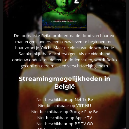
De journaliste Reiko probeert na de dood van haar ex-
man ergens anders een nieuw leven te beginnen met
haar zoontje Yoichi. Maar de vloek van de woedende
Sadako blijft haar achtervolgen. Als de videoband
opnieuw opduikt en de eerste doden vallen, wordt Reiko
geconfronteerd met een verschrikkelijk geheim.
Streamingmogelijkheden in
België
Niet beschikbaar op Netflix Be
Niet beschikbaar op VRT NU
Niet beschikbaar op Google Play Be
Niet beschikbaar op Apple TV
Niet beschikbaar op BE TV GO