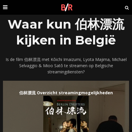
Waar kun 伯林漂流
kijken in België
Is de film 伯林漂流 met Kôichi Imaizumi, Lyota Majima, Michael
Selvaggio & Mioo Satô te streamen op Belgische
streamingdiensten?
伯林漂流 Overzicht streamingmogelijkheden