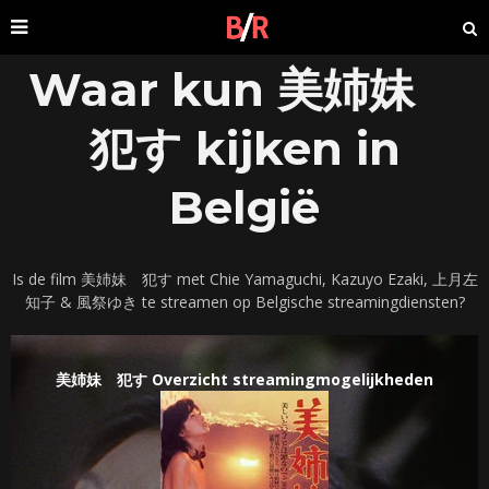
Waar kun 美姉妹
犯す kijken in
België
Is de film 美姉妹 犯す met Chie Yamaguchi, Kazuyo Ezaki, 上月左
知子 & 風祭ゆき te streamen op Belgische streamingdiensten?
美姉妹 犯す Overzicht streamingmogelijkheden