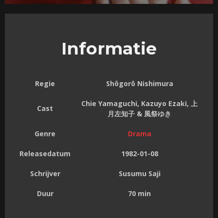
Informatie
Regie
Shôgorô Nishimura
Chie Yamaguchi, Kazuyo Ezaki, 上
Cast
月左知子 & 風祭ゆき
Genre
Drama
Releasedatum
1982-01-08
Schrijver
Susumu Saji
Duur
70 min