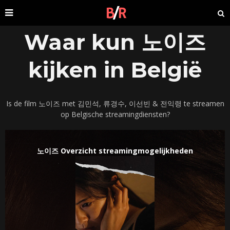
Waar kun 노이즈
kijken in België
Is de film 노이즈 met 김민석, 류경수, 이선빈 & 전익령 te streamen
op Belgische streamingdiensten?
노이즈 Overzicht streamingmogelijkheden