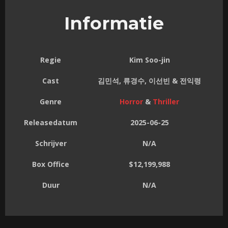
Informatie
Regie
Kim Soo-jin
Cast
김민석, 류경수, 이선빈 & 전익령
Genre
Horror
&
Thriller
Releasedatum
2025-06-25
Schrijver
N/A
Box Office
$12,199,988
Duur
N/A