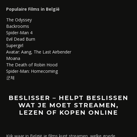
Populaire Films in België
The Odyssey
Backrooms
Spider-Man 4
Evil Dead Burn
Supergirl
Avatar: Aang, The Last Airbender
Moana
The Death of Robin Hood
Spider-Man: Homecoming
군체
BESLISSER – HELPT BESLISSEN
WAT JE MOET STREAMEN,
LEZEN OF KOPEN ONLINE
Kijk waar in België je films kunt streamen, welke goede