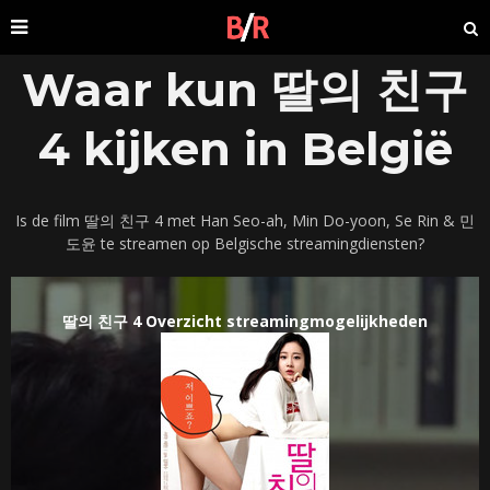
Waar kun 딸의 친구
4 kijken in België
Is de film 딸의 친구 4 met Han Seo-ah, Min Do-yoon, Se Rin & 민
도윤 te streamen op Belgische streamingdiensten?
딸의 친구 4 Overzicht streamingmogelijkheden