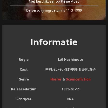
Niet beschikbaar op Prime Video
De verschijningsdatum is 11-3-1989
Informatie
Regie
Izô Hashimoto
Cast
中村れい子, 佐野史郎 & 網浜直子
Genre
Horror
&
Sciencefiction
Releasedatum
1989-03-11
Schrijver
N/A