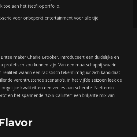
toe aan het Netflix-portfolio.
x-serie voor onbeperkt entertainment voor alle tijd
 Britse maker Charlie Brooker, introduceert een duidelijke en
na profetisch zou kunnen zijn. Van een maatschappij waarin
realiteit waarin een racistisch tekenfilmfiguur zich kandidaat
illende verontrustende scenario’s. In het vijfde seizoen leek de
ongelijke kwaliteit en een verlies aan scherpte. Niettemin
ro” en het spannende “USS Callister” een briljante mix van
Flavor