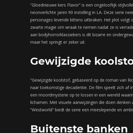
“Gloednieuwe kers Flavor” is een ongelooflijk stijlvo
neonverlichte jaren 90 instelling in LA. Deze serie ne
personages levende kittens uitbraken. Het plot volgt 
zwarte magie om wraak te nemen nadat ze is verrade
aan bodyhorrorklassiekers is dit bizarre en onderge
maar het springt er zeker uit.
Gewijzigde koolsto
“Gewijzigde koolstof, gebaseerd op de roman van Ric
naar toekomstige decadentie. De film speelt zich af 
een moordmysterie op te lossen in een wereld waari
lichamen. Met visuele aanwijzingen die doen denken aa
“Westworld” biedt de serie een meeslepende en ambi
Buitenste banken