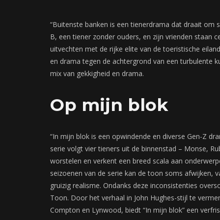
“Buitenste banken is een tienerdrama dat draait om
B, een tiener zonder ouders, en zijn vrienden staan ce
uitvechten met de rijke elite van de toeristische eil
en drama tegen de achtergrond van een turbulente kus
mix van gekkigheid en drama.
Op mijn blok
“In mijn blok is een opwindende en diverse Gen-Z d
serie volgt vier tieners uit de binnenstad – Monse, R
worstelen en verkent een breed scala aan onderwerpe
seizoenen van de serie kan de toon soms afwijken, 
gruizig realisme. Ondanks deze inconsistenties over
Toon. Door het verhaal in John Hughes-stijl te verm
Compton en Lynwood, biedt “In mijn blok” een verfriss