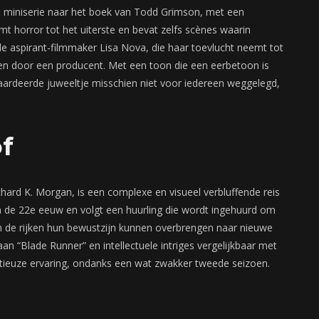
lle miniserie naar het boek van Todd Grimson, met een
emt horror tot het uiterste en bevat zelfs scènes waarin
de aspirant-filmmaker Lisa Nova, die haar toevlucht neemt tot
n door een producent. Met een toon die een eerbetoon is
waardeerde juweeltje misschien niet voor iedereen weggelegd,
f
hard K. Morgan, is een complexe en visueel verbluffende reis
in de 22e eeuw en volgt een huurling die wordt ingehuurd om
n de rijken hun bewustzijn kunnen overbrengen naar nieuwe
n “Blade Runner” en intellectuele intriges vergelijkbaar met
tieuze ervaring, ondanks een wat zwakker tweede seizoen.