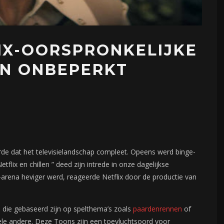
IX-OORSPRONKELIJKE
EN ONBEPERKT
rde dat het televisielandschap compleet. Opeens werd binge-
tflix en chillen ” deed zijn intrede in onze dagelijkse
arena heviger werd, reageerde Netflix door de productie van
e die gebaseerd zijn op spelthema’s zoals
paardenrennen
of
 vele andere. Deze Toons zijn een toevluchtsoord voor