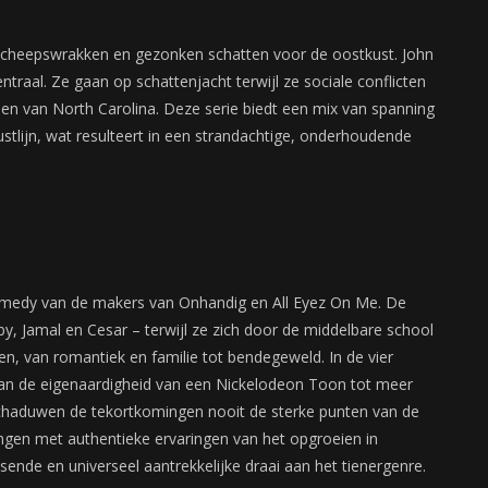
 scheepswrakken en gezonken schatten voor de oostkust. John
ntraal. Ze gaan op schattenjacht terwijl ze sociale conflicten
anden van North Carolina. Deze serie biedt een mix van spanning
tlijn, wat resulteert in een strandachtige, onderhoudende
ramedy van de makers van Onhandig en All Eyez On Me. De
uby, Jamal en Cesar – terwijl ze zich door de middelbare school
n, van romantiek en familie tot bendegeweld. In de vier
van de eigenaardigheid van een Nickelodeon Toon tot meer
schaduwen de tekortkomingen nooit de sterke punten van de
engen met authentieke ervaringen van het opgroeien in
ende en universeel aantrekkelijke draai aan het tienergenre.