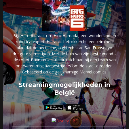
Big Hero 6 draait om Hiro Hamada, een wonderkind en
robotica-expert. Hij raakt betrokken bij een crimineel
plan dat de hectische, hightech stad San Fransokyo
dreigt te vernietigen. Met de hulp van zijn beste vriend –
de robot Baymax – sluit Hiro zich aan bij een team van
onervaren misdaadbestrijders om de stad te redden.
Gebaseerd op de gelijknamige Marvel comics.
Streamingmogelijkheden in
België