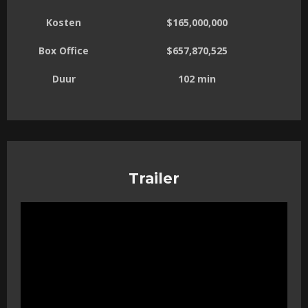
Kosten
$165,000,000
Box Office
$657,870,525
Duur
102 min
Trailer