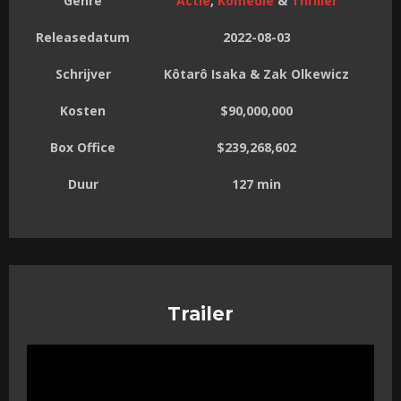
Genre
Actie
,
Komedie
&
Thriller
Releasedatum
2022-08-03
Schrijver
Kôtarô Isaka & Zak Olkewicz
Kosten
$90,000,000
Box Office
$239,268,602
Duur
127 min
Trailer