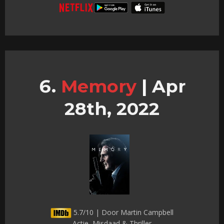
Memory
|
Apr
28th, 2022
5.7/10 | Door Martin Campbell
Actie, Misdaad & Thriller