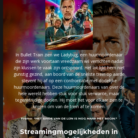
In Bullet Train zien we Ladybug, een huurmoordenaar
die zijn werk voortaan vreedzaam wil verrichten nadat
zijn klussen te vaak zijn ontspoord. Het lot lijkt hem niet
gunstig gezind, aan boord van de snelste trein op aarde
stevent hij af op een confrontatie met dodelijke
huurmoordenaars. Deze huurmoordenaars van over de
hele wereld hebben stuk voor stuk verwante, maar
tegenstrijdige doelen. Hij moet het voor elkaar zien te
krijgen om van de trein af te komen.
Promo:
"HET EINDE VAN DE LIJN IS NOG MAAR HET BEGIN."
Streamingmogelijkheden in