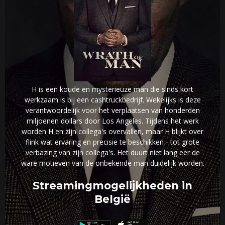
H is een koude en mysterieuze man die sinds kort
werkzaam is bij een cashtruckbedrijf. Wekelijks is deze
verantwoordelijk voor het verplaatsen van honderden
miljoenen dollars door Los Angeles. Tijdens het werk
worden H en zijn collega's overvallen, maar H blijkt over
flink wat ervaring en precisie te beschikken - tot grote
verbazing van zijn collega's. Het duurt niet lang eer de
ware motieven van de onbekende man duidelijk worden.
Streamingmogelijkheden in
België