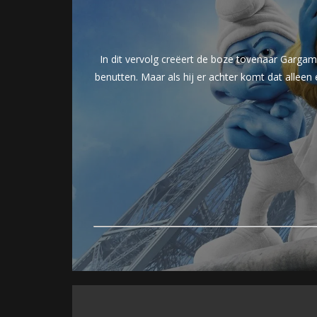
In dit vervolg creëert de boze tovenaar Garg
benutten. Maar als hij er achter komt dat alle