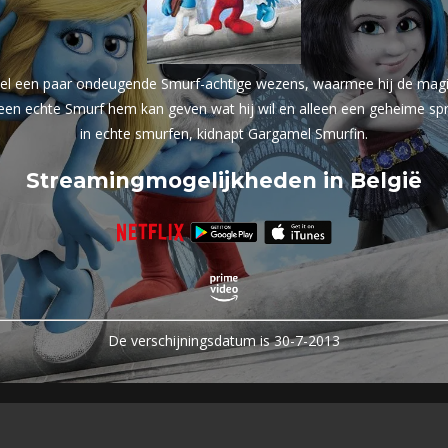
amel een paar ondeugende Smurf-achtige wezens, waarmee hij de mag
en een echte Smurf hem kan geven wat hij wil en alleen een geheime s
in echte smurfen, kidnapt Gargamel Smurfin.
Streamingmogelijkheden in België
De verschijningsdatum is 30-7-2013