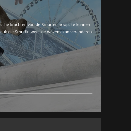
ische krachten van de Smurfen hoopt te kunnen
preuk die Smurfin weet de wezens kan veranderen