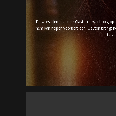
De worstelende acteur Clayton is wanhopig op zo
hem kan helpen voorbereiden. Clayton brengt het
te vo