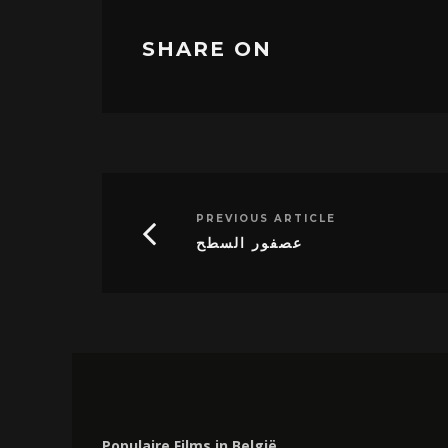
SHARE ON
PREVIOUS ARTICLE
عصفور السطح
Populaire Films in België