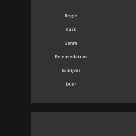
Regie
Cast
Genre
Releasedatum
Schrijver
Duur