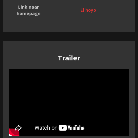
Link naar
El hoyo
homepage
Trailer