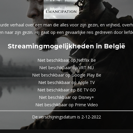
e verhaal over een man die alles voor zijn gezin, en vrijheid, overhee
n naar zijn gezin. Hij gaat op een gevaarlijke reis gedreven door lie
Streamingmogelijkheden in België
Niet beschikbaar op Netflix Be
Niet beschikbaar op VRT NU
Niet beschikbaar op Google Play Be
Niet beschikbaar op Apple TV
Niet beschikbaar op BE TV GO
Niet beschikbaar op Disney+
Niet beschikbaar op Prime Video
De verschijningsdatum is 2-12-2022