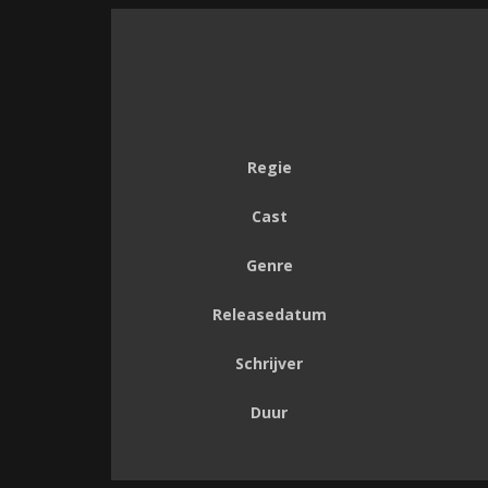
Regie
Cast
Genre
Releasedatum
Schrijver
Duur