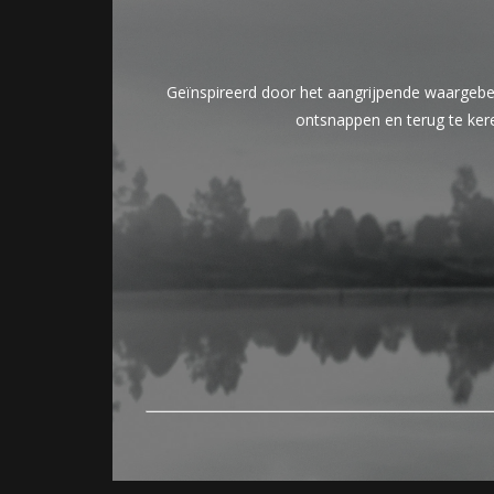
Geïnspireerd door het aangrijpende waargebeurd
ontsnappen en terug te kere