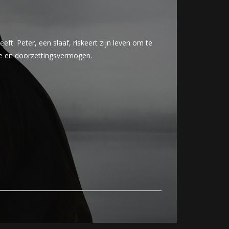
ft. Peter, een slaaf, riskeert zijn leven om te
fde en doorzettingsvermogen.