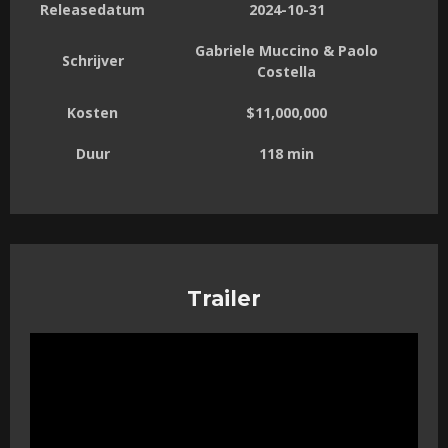
Releasedatum
2024-10-31
Gabriele Muccino & Paolo
Schrijver
Costella
Kosten
$11,000,000
Duur
118 min
Trailer