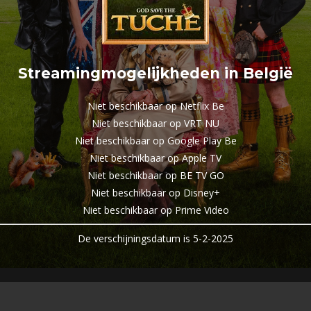
Streamingmogelijkheden in België
Niet beschikbaar op Netflix Be
Niet beschikbaar op VRT NU
Niet beschikbaar op Google Play Be
Niet beschikbaar op Apple TV
Niet beschikbaar op BE TV GO
Niet beschikbaar op Disney+
Niet beschikbaar op Prime Video
De verschijningsdatum is 5-2-2025