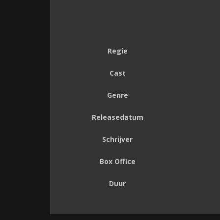
Regie
Cast
Genre
Releasedatum
Schrijver
Box Office
Duur