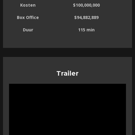
Kosten
$100,000,000
Box Office
$94,882,889
Duur
115 min
Trailer