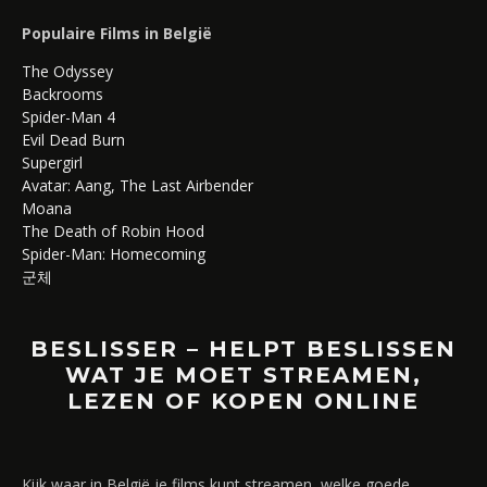
Populaire Films in België
The Odyssey
Backrooms
Spider-Man 4
Evil Dead Burn
Supergirl
Avatar: Aang, The Last Airbender
Moana
The Death of Robin Hood
Spider-Man: Homecoming
군체
BESLISSER – HELPT BESLISSEN
WAT JE MOET STREAMEN,
LEZEN OF KOPEN ONLINE
Kijk waar in België je films kunt streamen, welke goede