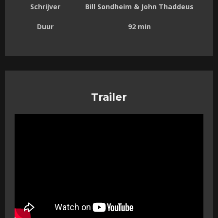
Schrijver
Bill Sondheim & John Thaddeus
Duur
92 min
Trailer