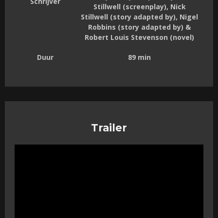
Schrijver
Stillwell (screenplay), Nick
Stillwell (story adapted by), Nigel
Robbins (story adapted by) &
Robert Louis Stevenson (novel)
Duur
89 min
Trailer