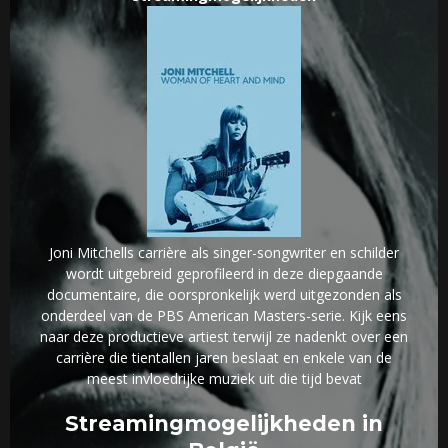
Joni Mitchells carrière als singer-songwriter en schilder
wordt uitgebreid geprofileerd in deze diepgaande
documentaire, die oorspronkelijk werd uitgezonden als
onderdeel van de PBS American Masters-serie. Kijk eens
naar deze productieve artiest terwijl ze nadenkt over een
carrière die tientallen jaren beslaat en enkele van de
meest invloedrijke muziek uit die tijd bevat
Streamingmogelijkheden in