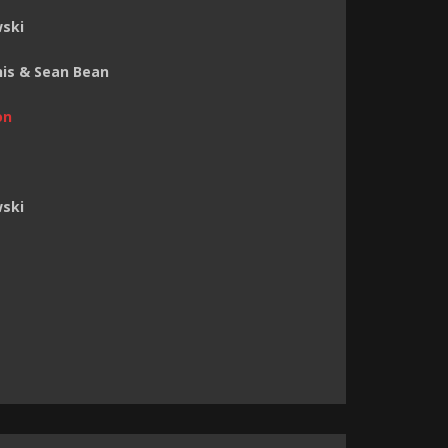
wski
is & Sean Bean
on
wski