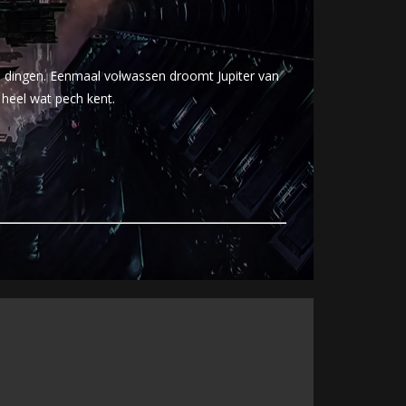
e dingen. Eenmaal volwassen droomt Jupiter van
 heel wat pech kent.