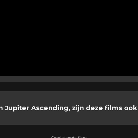
n Jupiter Ascending, zijn deze films ook
Gerelateerde films