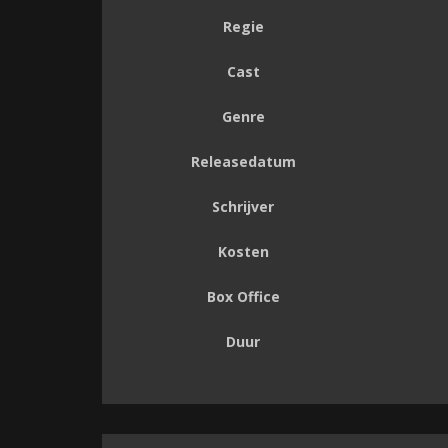
Regie
Cast
Genre
Releasedatum
Schrijver
Kosten
Box Office
Duur