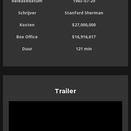
Releasedatum
1983-07-29
Schrijver
Stanford Sherman
Kosten
$27,000,000
Box Office
$16,916,617
Duur
121 min
Trailer