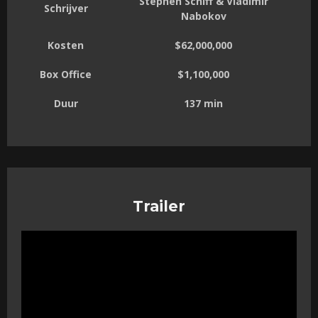
Stephen Schiff & Vladimir
Schrijver
Nabokov
Kosten
$62,000,000
Box Office
$1,100,000
Duur
137 min
Trailer