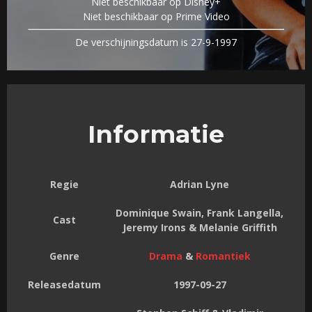
Niet beschikbaar op Disney+
Niet beschikbaar op Prime Video
De verschijningsdatum is 27-9-1997
Informatie
Regie
Adrian Lyne
Dominique Swain, Frank Langella,
Cast
Jeremy Irons & Melanie Griffith
Genre
Drama
&
Romantiek
Releasedatum
1997-09-27