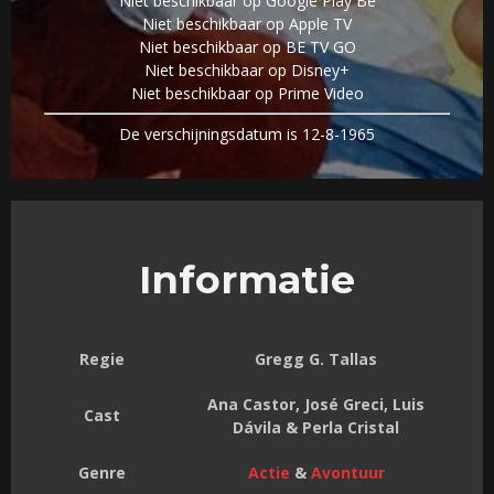
Niet beschikbaar op Google Play Be
Niet beschikbaar op Apple TV
Niet beschikbaar op BE TV GO
Niet beschikbaar op Disney+
Niet beschikbaar op Prime Video
De verschijningsdatum is 12-8-1965
Informatie
Regie
Gregg G. Tallas
Ana Castor, José Greci, Luis
Cast
Dávila & Perla Cristal
Genre
Actie
&
Avontuur