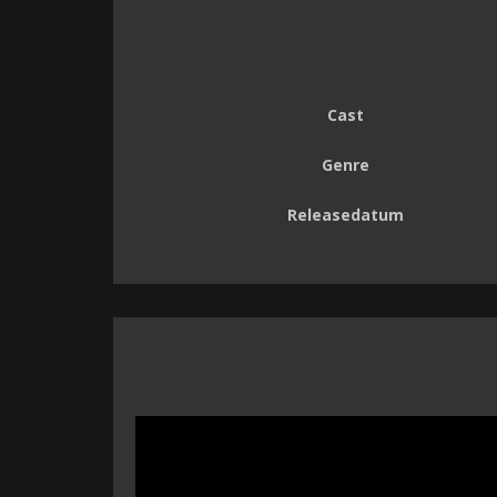
Cast
Genre
Releasedatum