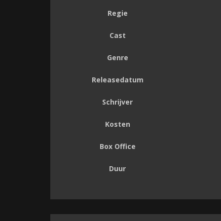
Regie
Cast
Genre
Releasedatum
Schrijver
Kosten
Box Office
Duur