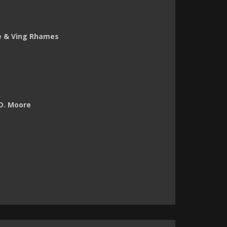
e & Ving Rhames
 D. Moore