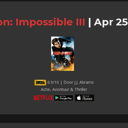
on: Impossible III
|
Apr 25
6.9/10 | Door J.J. Abrams
Actie, Avontuur & Thriller