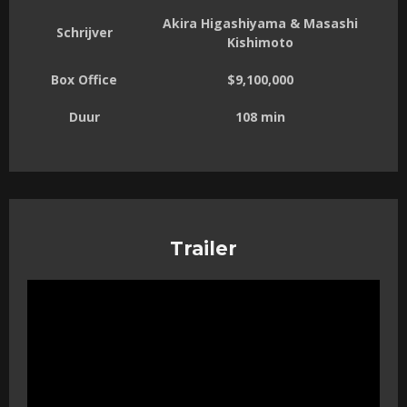
Akira Higashiyama & Masashi
Schrijver
Kishimoto
Box Office
$9,100,000
Duur
108 min
Trailer