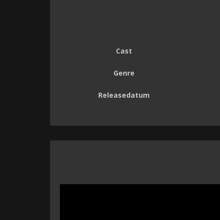
Cast
Genre
Releasedatum