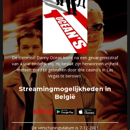
De crimineel Danny Ocean komt na een gevangenisstraf
van 4 jaar eindelijk vrij. Hij besluit zijn herwonnen vrijheid
meteen goed te gebruiken door drie casino's in Las
Vegas te beroven.
Streamingmogelijkheden in
België
De verschijningsdatum is 7-12-2001