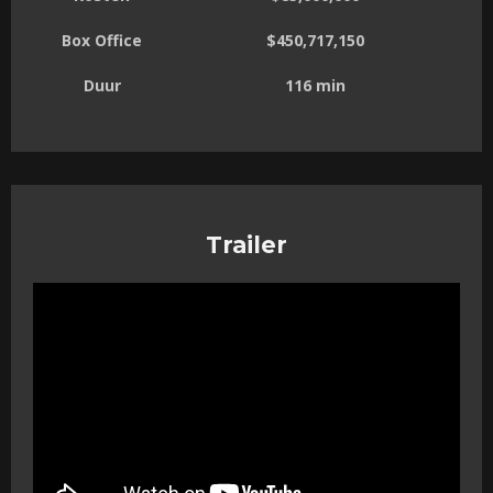
Box Office
$450,717,150
Duur
116 min
Trailer