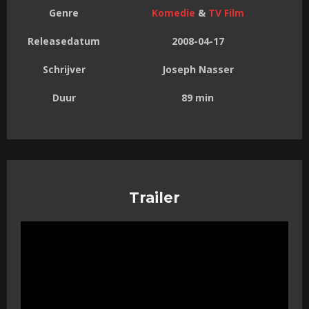
Genre
Komedie
&
TV Film
Releasedatum
2008-04-17
Schrijver
Joseph Nasser
Duur
89 min
Trailer