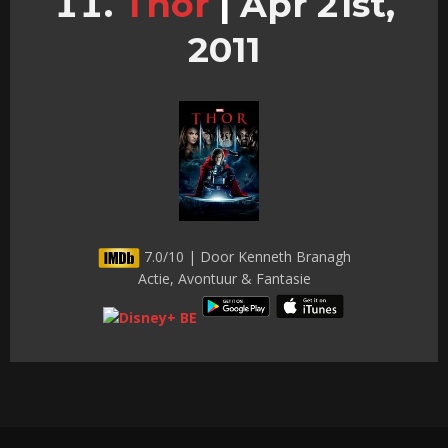
Thor
|
Apr 21st,
2011
7.0/10 | Door Kenneth Branagh
Actie, Avontuur & Fantasie