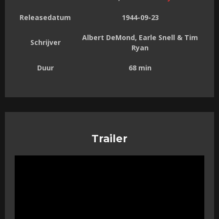
Releasedatum
1944-09-23
Albert DeMond, Earle Snell & Tim
Schrijver
Ryan
Duur
68 min
Trailer