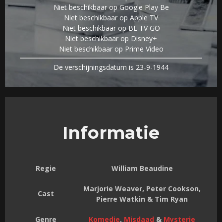
Niet beschikbaar op Google Play Be
Niet beschikbaar op Apple TV
Niet beschikbaar op BE TV GO
Niet beschikbaar op Disney+
Niet beschikbaar op Prime Video
De verschijningsdatum is 23-9-1944
Informatie
Regie
William Beaudine
Marjorie Weaver, Peter Cookson,
Cast
Pierre Watkin & Tim Ryan
Genre
Komedie
,
Misdaad
&
Mysterie