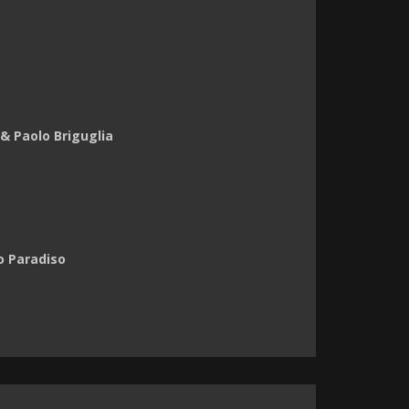
& Paolo Briguglia
o Paradiso