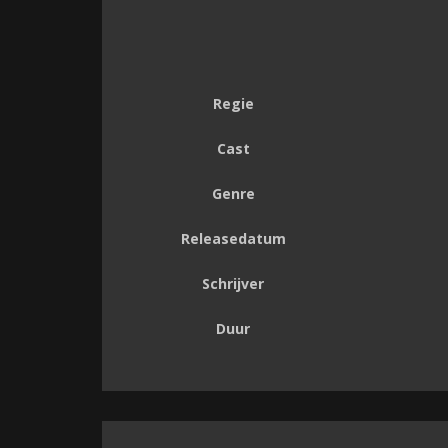
Regie
Cast
Genre
Releasedatum
Schrijver
Duur