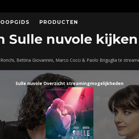
KOOPGIDS
PRODUCTEN
 Sulle nuvole kijken 
a Ronchi, Bettina Giovannini, Marco Cocci & Paolo Briguglia te strea
Sulle nuvole Overzicht streamingmogelijkheden