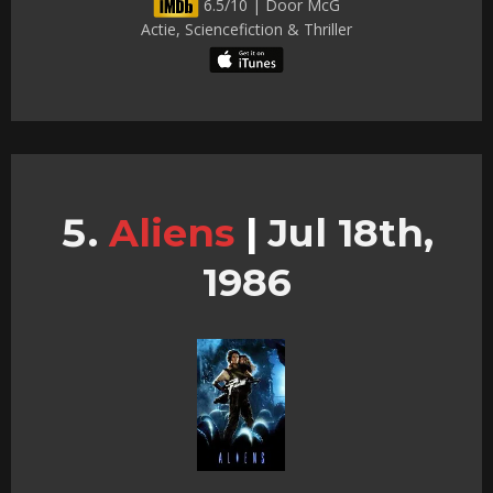
6.5/10 | Door McG
Actie, Sciencefiction & Thriller
Aliens
|
Jul 18th,
1986