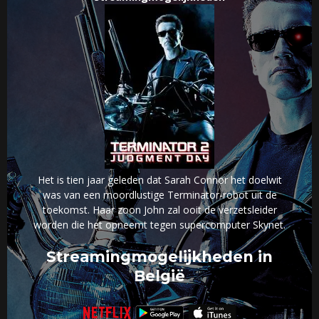
Het is tien jaar geleden dat Sarah Connor het doelwit
was van een moordlustige Terminator-robot uit de
toekomst. Haar zoon John zal ooit de verzetsleider
worden die het opneemt tegen supercomputer Skynet.
Streamingmogelijkheden in
België