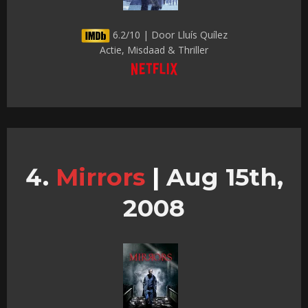
6.2/10 | Door Lluís Quílez
Actie, Misdaad & Thriller
Mirrors
|
Aug 15th,
2008