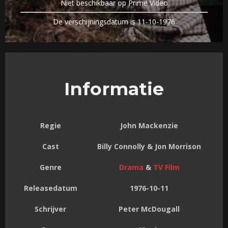
Niet beschikbaar op Prime Video
De verschijningsdatum is 11-10-1976
Informatie
Regie
John Mackenzie
Cast
Billy Connolly & Jon Morrison
Genre
Drama
&
TV Film
Releasedatum
1976-10-11
Schrijver
Peter McDougall