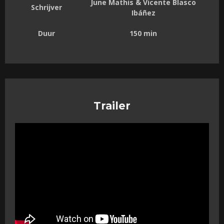
June Mathis & Vicente Blasco
Schrijver
Ibáñez
Duur
150 min
Trailer