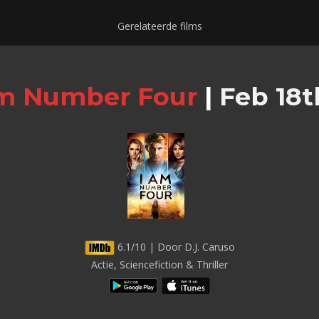
Gerelateerde films
Am Number Four
|
Feb 18th
6.1/10 | Door D.J. Caruso
Actie, Sciencefiction & Thriller