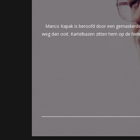
Manco Kapak is beroofd door een gemaskerde ove
weg dan ooit. Kartelbazen zitten hem op de hiel