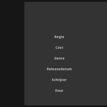
Regie
Cast
Genre
Releasedatum
Schrijver
Duur