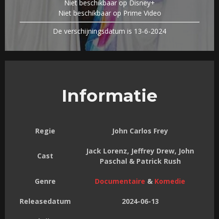
Niet beschikbaar op Disney+
Niet beschikbaar op Prime Video
De verschijningsdatum is 13-6-2024
Informatie
Regie
John Carlos Frey
Jack Lorenz, Jeffrey Drew, John
Cast
Paschal & Patrick Rush
Genre
Documentaire
&
Komedie
Releasedatum
2024-06-13