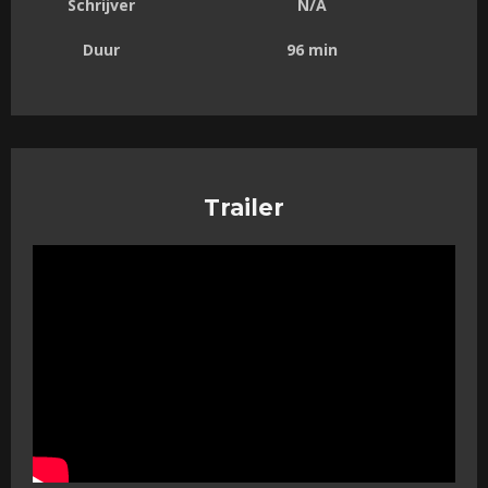
Schrijver
N/A
Duur
96 min
Trailer