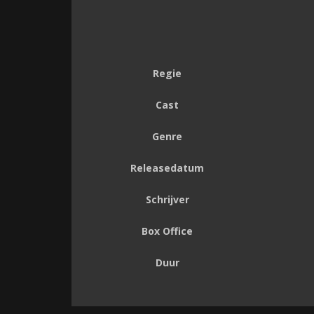
Regie
Cast
Genre
Releasedatum
Schrijver
Box Office
Duur