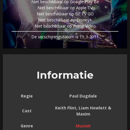
Niet beschikbaar op Google Play Be
Niet beschikbaar op Apple TV
Niet beschikbaar op BE TV GO
Niet beschikbaar op Disney+
Niet beschikbaar op Prime Video
De verschijningsdatum is 11-3-2011
Informatie
Regie
Paul Dugdale
Keith Flint, Liam Howlett &
Cast
Maxim
Genre
Muziek