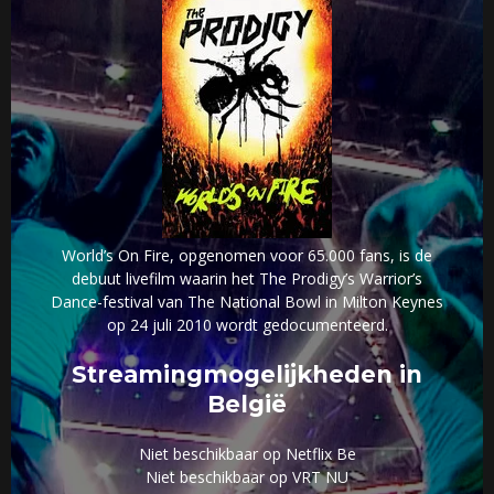
World’s On Fire, opgenomen voor 65.000 fans, is de
debuut livefilm waarin het The Prodigy’s Warrior’s
Dance-festival van The National Bowl in Milton Keynes
op 24 juli 2010 wordt gedocumenteerd.
Streamingmogelijkheden in
België
Niet beschikbaar op Netflix Be
Niet beschikbaar op VRT NU