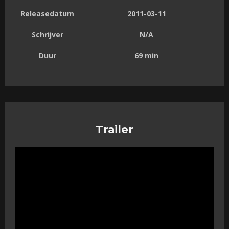
Releasedatum
2011-03-11
Schrijver
N/A
Duur
69 min
Trailer