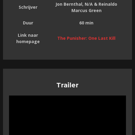
Jon Bernthal, N/A & Reinaldo
Schrijver
Marcus Green
Duur
60 min
Link naar
The Punisher: One Last Kill
homepage
Trailer