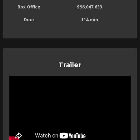
Box Office
$96,047,633
Duur
114 min
Trailer