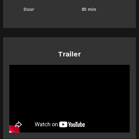
Duur
85 min
Trailer