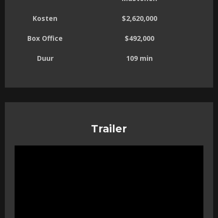
Kosten
$2,620,000
Box Office
$492,000
Duur
109 min
Trailer