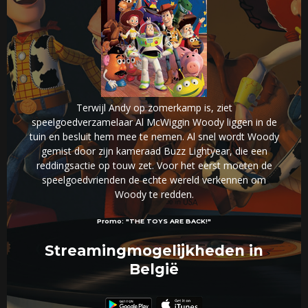
Terwijl Andy op zomerkamp is, ziet
speelgoedverzamelaar Al McWiggin Woody liggen in de
tuin en besluit hem mee te nemen. Al snel wordt Woody
gemist door zijn kameraad Buzz Lightyear, die een
reddingsactie op touw zet. Voor het eerst moeten de
speelgoedvrienden de echte wereld verkennen om
Woody te redden.
Promo:
"THE TOYS ARE BACK!"
Streamingmogelijkheden in
België